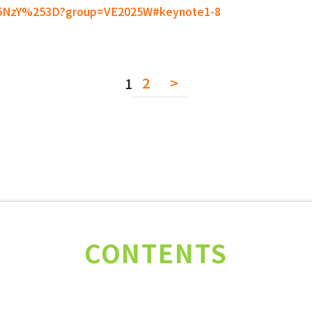
/Nzg5NzY%253D?group=VE2025W#keynote1-8
2
>
1
CONTENTS