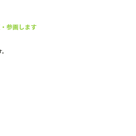
壇・参画します
す。